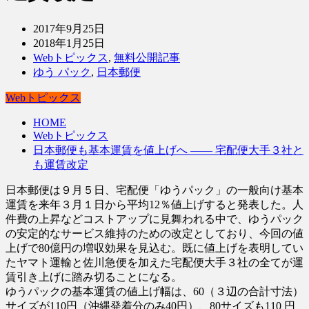
2017年9月25日
2018年1月25日
Webトピックス
,
無料公開記事
ゆう パック
,
日本郵便
Webトピックス
HOME
Webトピックス
日本郵便も基本運賃を値上げへ ―― 宅配便大手３社と
も運賃改定
日本郵便は９月５日、宅配便「ゆうパック」の一般向け基本
運賃を来年３月１日から平均12％値上げすると発表した。人
件費の上昇などコストアップに見舞われる中で、ゆうパック
の安定的なサービス維持のための改定としており、今回の値
上げで80億円の増収効果を見込む。既に値上げを表明してい
たヤマト運輸と佐川急便を加えた宅配便大手３社の全てが運
賃引き上げに踏み切ることになる。
ゆうパックの基本運賃の値上げ幅は、60（３辺の合計寸法）
サイズが110円（沖縄発着分のみ40円）、80サイズも110 円