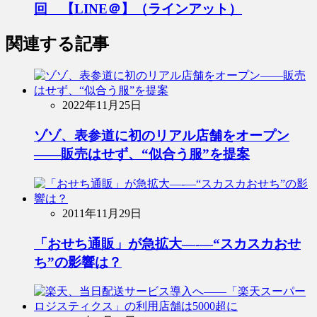
回 【LINE＠】（ラインアット）
関連する記事
2022年11月25日
ゾゾ、表参道に初のリアル店舗をオープン
――販売はせず、“似合う服”を提案
2011年11月29日
「おせち通販」が急拡大―-―“スカスカおせ
ち”の影響は？