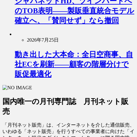
ジャパネットHD、ツインバードへ
のTOB表明――製販垂直統合モデル
確立へ、「賛同せず」なら撤回
2026年7月25日
動き出した大本命：全日空商事、自
社ECを刷新――顧客の階層分けで
販促最適化
国内唯一の月刊専門誌 月刊ネット販
売
「月刊ネット販売」は、インターネットを介した通信販売、
いわゆる「ネット販売」を行うすべての事業者に向けた「イ