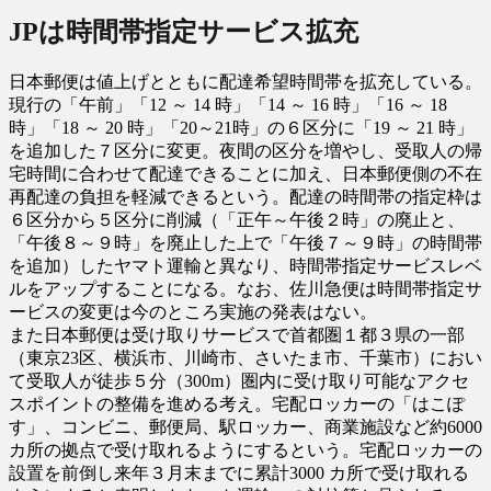
JPは時間帯指定サービス拡充
日本郵便は値上げとともに配達希望時間帯を拡充している。
現行の「午前」「12 ～ 14 時」「14 ～ 16 時」「16 ～ 18
時」「18 ～ 20 時」「20～21時」の６区分に「19 ～ 21 時」
を追加した７区分に変更。夜間の区分を増やし、受取人の帰
宅時間に合わせて配達できることに加え、日本郵便側の不在
再配達の負担を軽減できるという。配達の時間帯の指定枠は
６区分から５区分に削減（「正午～午後２時」の廃止と、
「午後８～９時」を廃止した上で「午後７～９時」の時間帯
を追加）したヤマト運輸と異なり、時間帯指定サービスレベ
ルをアップすることになる。なお、佐川急便は時間帯指定サ
ービスの変更は今のところ実施の発表はない。
また日本郵便は受け取りサービスで首都圏１都３県の一部
（東京23区、横浜市、川崎市、さいたま市、千葉市）におい
て受取人が徒歩５分（300m）圏内に受け取り可能なアクセ
スポイントの整備を進める考え。宅配ロッカーの「はこぽ
す」、コンビニ、郵便局、駅ロッカー、商業施設など約6000
カ所の拠点で受け取れるようにするという。宅配ロッカーの
設置を前倒し来年３月末までに累計3000 カ所で受け取れる