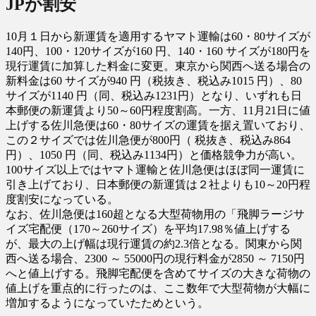
JPが割安
10月１日から新運賃を適用するヤマト運輸は60・80サイズが
140円、100・120サイズが160 円、140・160 サイズが180円を
現行運賃に加算した料金に変更。東京から関西へ送る場合の
新料金は60 サイズが940 円（税抜き、税込み1015 円）、80
サイズが1140 円（同、税込み1231円）となり、いずれも日
本郵便の新運賃より50～60円程度割高。一方、11月21日に値
上げする佐川急便は60・80サイズの運賃を据え置いており、
この２サイズでは佐川急便が800円（ 税抜き、税込み864
円）、1050 円（同、税込み1134円）と価格競争力が高い。
100サイズ以上ではヤマト運輸と佐川急便はほぼ同一運賃に
引き上げており、日本郵便の新運賃は２社よりも10～20円程
度割安になっている。
なお、佐川急便は160超となる大型荷物用の「飛脚ラージサ
イズ宅配便（170～260サイズ）を平均17.98％値上げする
が、最大の上げ幅は現行運賃の約2.3倍となる。関東から関
西へ送る場合、2300 ～ 55000円の現行料金が2850 ～ 7150円
へと値上げする。飛脚宅配便を含めてサイズの大きな荷物の
値上げを重点的に行ったのは、ここ数年で大型荷物が大幅に
増加するようになっていたためという。