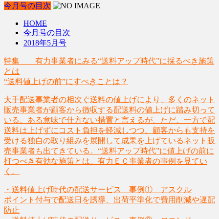
今月号の目次
HOME
今月号の目次
2018年5月号
特集 有力事業者にみる“送料アップ時代”に採るべき施策
とは
“送料値上げの前”にすべきことは？
大手配送事業者の相次ぐ送料の値上げにより、多くのネット
販売事業者が顧客から徴収する配送料の値上げに踏み切って
いる。ある意味で仕方ない措置と言えるが、ただ、一方で配
送料は上げずにコスト負担を軽減しつつ、顧客からも支持を
受ける独自の取り組みを展開して成果を上げているネット販
売事業者も出てきている。“送料アップ時代”に値上げの前に
打つべき有効な施策とは。有力ＥＣ事業者の事例を見てい
く。
・送料値上げ時代の配送サービス 事例① アスクル
ポイント付与で配送日を誘導、出荷平準化で費用削減や遅配
防止