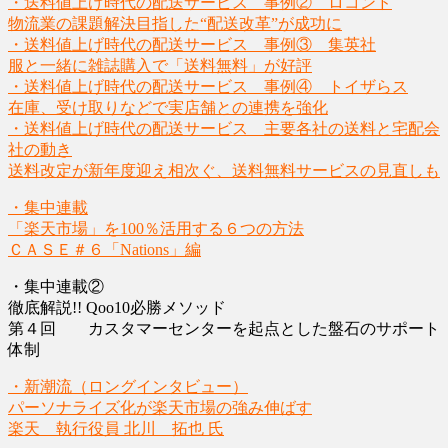
・送料値上げ時代の配送サービス 事例② ロコンド
物流業の課題解決目指した“配送改革”が成功に
・送料値上げ時代の配送サービス 事例③ 集英社
服と一緒に雑誌購入で「送料無料」が好評
・送料値上げ時代の配送サービス 事例④ トイザらス
在庫、受け取りなどで実店舗との連携を強化
・送料値上げ時代の配送サービス 主要各社の送料と宅配会
社の動き
送料改定が新年度迎え相次ぐ、送料無料サービスの見直しも
・集中連載
「楽天市場」を100％活用する６つの方法
ＣＡＳＥ＃６「Nations」編
・集中連載②
徹底解説!! Qoo10必勝メソッド
第４回 カスタマーセンターを起点とした盤石のサポート
体制
・新潮流（ロングインタビュー）
パーソナライズ化が楽天市場の強み伸ばす
楽天 執行役員 北川 拓也 氏