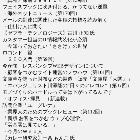
・真相／深層Ｓｅａｒｃｈ（第159回）
フェイスブックに吹き付ける、かつてない逆風
・海外ネットニュース（第170回）
メールの到達に関連した各種の指標を読み解く
・仕掛け人に聞く
【ゼブラ・テクノロジーズ】古川 正知 氏
カスタマー担当のIT情報武装化が必須
・今知っておきたい「ささげ」の世界
ロコンド 篇
・ＳＥＯ入門（第59回）
今が旬！レスポンシブWEBデザインについて
・顧客をつかむサイト運営のノウハウ（第101回）
文庫革を使った財布などの製造・販売「文庫屋『大関』」
・エバンジェリスト川添隆の“日々のアレコレ”（第５回）
モノづくりのハードルって実は下がってるんです
・オフィス･拝見 （新連載）
訪問企業「ユーグレナ」
・業界人のためのブックレビュー（第112回）
「新版 お客をつかむ ウェブ心理学」
「労基署は見ている。」
・今月のＷｅｂ人
【カレー研究家】一条 もんこ 氏