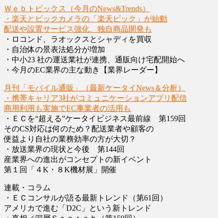
Ｗｅｂトピックス（今月のNews&Trends）
・楽天とビックカメラの「楽天ビック」が始動
配送や設置サービス強化、独自商品開発も
・ロコンド、ラオックスとシャディを買収
・自治体の景表法処分が増加
・中小23 社の運送業社が連携、通販向け宅配開始へ
・今月のEC業界の主な動き【業界レーダー】
月刊「モバイル通販」（最新ケータイNews＆分析）
・携帯キャリア3社がコミュニケーションアプリ配信
商用利用も実施でEC事業者の活用も
・ＥＣを“超える”ケータイビジネス最前線 第159回
そのCS対応は何のため？配送業者や顧客の
便益より自社の業務効率の方が大切？
・放送業界の現状と今後 第144回
産業界への進出がコンセプトの新イベント
第１回「４K・８K機材展」開催
連載・コラム
・ＥＣコンサルが語る最新トレンド（第61回）
アメリカで進む「D2C」という新トレンド