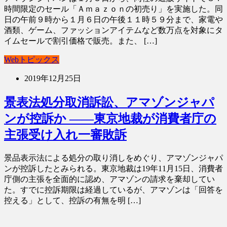
時間限定のセール「Ａｍａｚｏｎの初売り」を実施した。同
日の午前９時から１月６日の午後１１時５９分まで、家電や
酒類、ゲーム、ファッションアイテムなど数万点を対象にタ
イムセールで割引価格で販売。また、 […]
Webトピックス
2019年12月25日
景表法処分取消訴訟、アマゾンジャパ
ンが控訴か ――東京地裁が消費者庁の
主張受け入れ一審敗訴
景品表示法による処分の取り消しをめぐり、アマゾンジャパ
ンが控訴したとみられる。東京地裁は19年11月15日、消費者
庁側の主張を全面的に認め、アマゾンの請求を棄却してい
た。すでに控訴期限は経過しているが、アマゾンは「回答を
控える」として、控訴の有無を明 […]