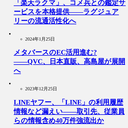
「楽天ラクマ」、コメ兵との鑑定サ
ービスを本格提供――ラグジュア
リーの流通活性化へ
2024年1月25日
メタバースのEC活用進む?
――QVC、日本直販、高島屋が展開
へ
2023年12月25日
LINEヤフー、「LINE」の利用履歴
情報など漏えい――取引先、従業員
らの情報含め40万件強流出か