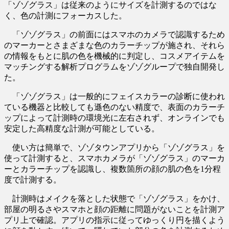
「ゾゾグラス」は従来のようにサイズを計測するのではな
く、色の計測にフォーカスした。
「ゾゾグラス」の前面にはスマホのカメラで認識するため
のマーカーとさまざまな色のカラーチップが施され、それら
の情報をもとに肌の色を機械的に判定し、コスメアイテムを
マッチングする解析プログラムをゾゾグループで独自開発し
た。
「ゾゾグラス」は一般的にフェイスカラーの診断に使われ
ている機器と比較しても遜色のない精度で、表面のカラーチ
ップによって計測時の環境光に左右されず、オンラインでも
安定した高精度な計測が可能としている。
使い方は簡単で、ゾゾタウンアプリから「ゾゾグラス」を
使って計測すると、スマホカメラが「ゾゾグラス」のマーカ
ーとカラーチップを認識し、複数箇所の顔の肌の色を1分程
度で計測する。
計測時はメイクを落とした状態で「ゾゾグラス」をかけ、
部屋の明るさやスマホと顔の距離に問題がないことを計測ア
プリ上で確認。アプリの指示に従ってゆっくり円を描くよう