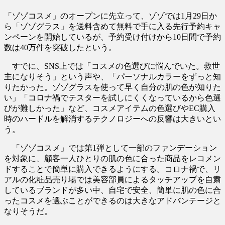
「ゾゾコスメ」のオープンに先立って、ゾゾでは1月29日か
ら「ゾゾグラス」を送料含めて無料で手に入る先行予約キャ
ンペーンを開始しているが、予約受け付けから10日間で予約
数は40万件を突破したという。
すでに、SNS上では「コスメの色選びに悩んでいた。救世
主になりそう」という声や、「パーソナルカラーをずっと知
りたかった。ゾゾグラスを使って早く自分の肌の色が知りた
い」「コロナ禍でテスターを試しにくくなっているから色選
びが難しかった」など、コスメアイテムの色選びやEC購入
時のハードルを解消するテクノロジーへの反響は大きいとい
う。
「ゾゾコスメ」では第1弾として一部のファンデーション
を対象に、顧客一人ひとりの肌の色に合った商品をレコメン
ドすることで簡単に購入できるようにする。コロナ禍で、リ
アルの化粧品売り場では美容部員によるタッチアップを自粛
しているブランドが多い中、自宅で安全、簡単に肌の色に合
ったコスメを選ぶことができるのは大きなアドバンテージと
なりそうだ。