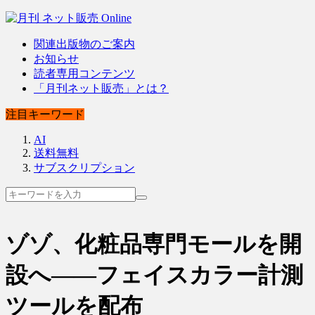
関連出版物のご案内
お知らせ
読者専用コンテンツ
「月刊ネット販売」とは？
注目キーワード
AI
送料無料
サブスクリプション
ゾゾ、化粧品専門モールを開
設へ――フェイスカラー計測
ツールを配布