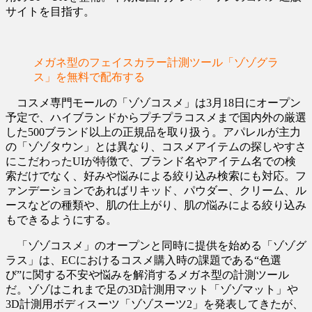
サイトを目指す。
メガネ型のフェイスカラー計測ツール「ゾゾグラ
ス」を無料で配布する
コスメ専門モールの「ゾゾコスメ」は3月18日にオープン
予定で、ハイブランドからプチプラコスメまで国内外の厳選
した500ブランド以上の正規品を取り扱う。アパレルが主力
の「ゾゾタウン」とは異なり、コスメアイテムの探しやすさ
にこだわったUIが特徴で、ブランド名やアイテム名での検
索だけでなく、好みや悩みによる絞り込み検索にも対応。フ
ァンデーションであればリキッド、パウダー、クリーム、ル
ースなどの種類や、肌の仕上がり、肌の悩みによる絞り込み
もできるようにする。
「ゾゾコスメ」のオープンと同時に提供を始める「ゾゾグ
ラス」は、ECにおけるコスメ購入時の課題である“色選
び”に関する不安や悩みを解消するメガネ型の計測ツール
だ。ゾゾはこれまで足の3D計測用マット「ゾゾマット」や
3D計測用ボディスーツ「ゾゾスーツ2」を発表してきたが、