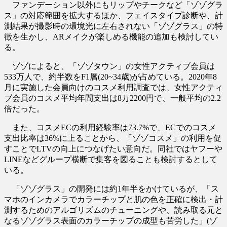
ファンデーション以外にもリップやチークなど「ゾゾグラ
ス」の対応範囲を拡大するほか、フェイスタイプ診断や、計
測結果が撮影時の環境光に左右されない「ゾゾグラス」の特
徴を生かし、ARメイクが楽しめる機能の追加も検討してい
る。
ゾゾによると、「ゾゾタウン」の女性アクティブ会員は
533万人で、約半数をF1層(20~34歳)が占めている。2020年8
月に実施した会員向けのコスメ利用調査では、女性アクティ
ブ会員のコスメ平均年間支出は8万2200円で、一般平均の2.2
倍だった。
また、コスメECの利用経験率は73.7%で、ECでのコスメ
支出比率は36%に上ることから、「ゾゾコスメ」の利用を促
すことでLTVの向上につなげたい意向だ。同社ではヤフーや
LINEなどグループ横断で集客を図ることも検討するとして
いる。
「ゾゾグラス」の開発には約1年半をかけているが、「ス
マホのインカメラでカラーチップと肌の色を正確に検出・計
測するためのアルゴリズムのチューニングや、読み取る元と
なるゾゾグラス表面のカラーチップの成型も苦労した」(ゾ