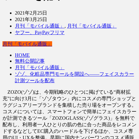
2021年2月25日
2021年3月25日
月刊「モバイル通販」
,
月刊「モバイル通販」
ヤフー、PayPayフリマ
月刊「モバイル通販」
HOME
無料公開記事
月刊「モバイル通販」
ゾゾ、化粧品専門モールを開設へ――フェイスカラー
計測ツールを配布
ZOZO(ゾゾ)は、今期戦略のひとつに掲げている“商材拡
充”に向け3月に「ゾゾタウン」内にコスメの専門ショップと
ラグジュアリーブランドを集積した売り場をオープンする。
コスメについては、スマートフォンで簡単にフェイスカラー
が計測できるツール「ZOZOGLASS(ゾゾグラス)」を無料で
配布し、利用者一人ひとりの肌の色に合った商品をレコメン
ドするなどしてEC購入のハードルを下げるほか、コスメ専
用のUI・UXを整備。早期に国内ナンバーワンのコスメ通販