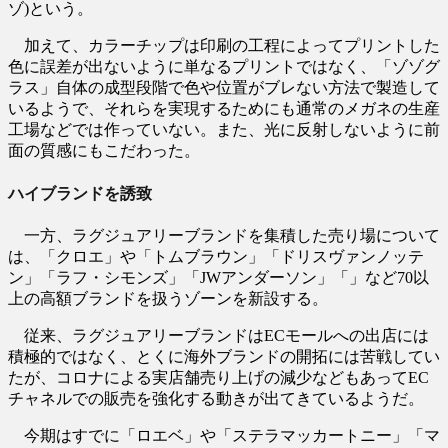
ゾ)という。
加えて、カラーチップは印刷の工程によってプリントした
色に誤差が出ないように単なるプリントではなく、「ゾゾグ
ラス」自体の成型段階で色や位置がブレない方法で製造して
いるようで、それらを実現するためにも通常のメガネの生産
工場などでは作っていない。また、光に反射しないように前
面の質感にもこだわった。
ハイブランドを誘致
一方、ラグジュアリーブランドを集積した売り場について
は、「クロエ」や「トムブラウン」「ドリスヴァンノッテ
ン」「ラフ・シモンズ」「JWアンダーソン」「」など70以
上の高額ブランドを扱うゾーンを新設する。
従来、ラグジュアリーブランドはECモールへの出店には
積極的ではなく、とくに海外ブランドの開拓には苦戦してい
たが、コロナによる実店舗売り上げの減少などもあってEC
チャネルでの販売を強化する動きが出てきているようだ。
今期はすでに「ロエベ」や「ステラマッカートニー」「マ