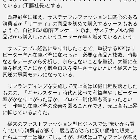
ている」(工藤社長)とする。
既存顧客に加え、サステナブルファッションに関心のある
消費者が「リエディ」の商品を初めて購入するケースもある
ようで、自社ECの顧客アンケートでは、サステナブルな商
品だから購入したというユーザーが年々増えているという。
サステナブル経営に乗り出したことで、重視するKPIはリ
ピーター率と在庫水準に変わった。必要な商品と枚数、時期
などをデータから分析し、余らせないことを重視。大量に在
庫を抱えてとにかく機会ロスを発生させないという従来とは
真逆の事業モデルになっている。
リブランディングを実施して売上高は10億円程度落とした
ものの、「ギャルスター」時代と比べて利益率やリピーター
率がかなり上がったほか、プロパー消化率も高まったとい
う。昨年は在庫水準の改善を図ることができ、売上高も上昇
に転じているようだ。
従来のファストファッション型ビジネスでは“安いから買
う”という消費者が多く、競合店がさらに安い価格で販売し
たらユーザーは流れてしまうが、現状はコアなファンが増え