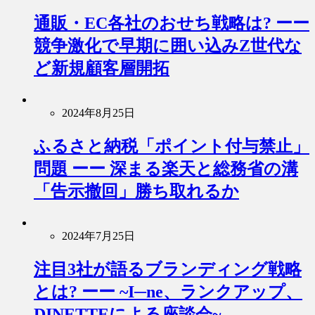
通販・EC各社のおせち戦略は? ーー
競争激化で早期に囲い込みZ世代な
ど新規顧客層開拓
2024年8月25日
ふるさと納税「ポイント付与禁止」
問題 ーー 深まる楽天と総務省の溝
「告示撤回」勝ち取れるか
2024年7月25日
注目3社が語るブランディング戦略
とは? ーー ~I─ne、ランクアップ、
DINETTEによる座談会~