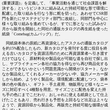
(重要課題)」を定義して、「事業活動を通じて社会課題を解
決する」というビジネスに組み込んだ持続可能な形で環境に
配慮した取り組みを行なう形に舵を切った。あわせてCSR部
門を新たにサステナビリティ部門に改組し、同部門を中心に
様々な取り組みを進めているが、すでに形となった試みが2
月から販売を開始した同社の通販カタログの再生紙を使った
紙袋「Comebag(カムバッグ)」だ。
同紙袋本体の原紙に再資源化したアスクルの通販カタログ
を約15%配合したもの。新カタログを発刊する度に役目を終
える古いカタログを資源活用のために再資源業者へ引き渡す
だけではなく、原材料化や製品化が可能な道を自社で探し出
し、サプライチェーン各社の協力を得ながら再び商品化する
ことができないかという問題意識から開発がスタート。なか
なか製品化してくれるメーカーが少ない中、協力メーカー探
しから始め、ようやく製品化。環境配慮に配慮しつつ、袋本
体の色や風合い、ギフト・手土産用、物販用など様々なニー
ズに対応すべく4種類を用意。サイズごとに配色を変えた持
ち手の色にまでこだわり、おしゃれに使える紙袋として仕上
げたこともあり、売れ行きも予想を上回るなど出足は上々な
ようで、資源回収から製品化、再販売と持続可能な循環が成