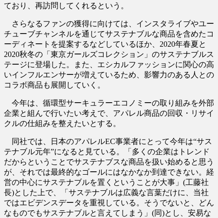
ており、再訪問してくれるという。
さらなるファンの獲得に向けては、インスタライブやユー
チューブチャンネルを通じてサステナブルな商品を含めたコ
ーディネートを提案するなどしているほか、2020年春夏と
2020秋冬の「東京ガールズコレクション」のサステナブルス
テージに登場した。また、エシカルファッションに関心の高
いインフルエンサーが増えているため、影響力のある人との
コラボ商品も展開していく。
今年は、循環型サーキュラーエコノミーの取り組みを外部
企業と組んで行いたい考えで、アパレル商品の回収・リサイ
クルの仕組みを整えたいとする。
同社では、日本のアパレルEC事業者にとって今年は“サス
テナブル元年”になると見ている。「多くの企業はトレンド
だからということでサステナブスな商品を扱い始めると思う
が、それでは最終的なゴールにはなかなか到達できない。経
営の中心にサステナブルを置くということが大事」(工藤社
長)とした上で、「サステナブルは広義な言葉だけに、当社
ではエビデンスデータを重視している。そうでないと、どん
なものでもサステナブルと言えてしまう」(同)とし、安易な