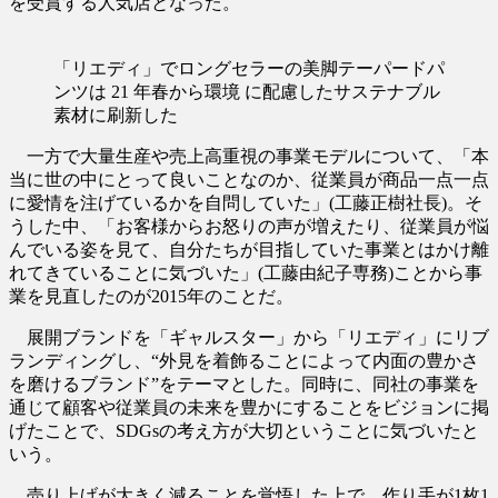
を受賞する人気店となった。
「リエディ」でロングセラーの美脚テーパードパ
ンツは 21 年春から環境 に配慮したサステナブル
素材に刷新した
一方で大量生産や売上高重視の事業モデルについて、「本
当に世の中にとって良いことなのか、従業員が商品一点一点
に愛情を注げているかを自問していた」(工藤正樹社長)。そ
うした中、「お客様からお怒りの声が増えたり、従業員が悩
んでいる姿を見て、自分たちが目指していた事業とはかけ離
れてきていることに気づいた」(工藤由紀子専務)ことから事
業を見直したのが2015年のことだ。
展開ブランドを「ギャルスター」から「リエディ」にリブ
ランディングし、“外見を着飾ることによって内面の豊かさ
を磨けるブランド”をテーマとした。同時に、同社の事業を
通じて顧客や従業員の未来を豊かにすることをビジョンに掲
げたことで、SDGsの考え方が大切ということに気づいたと
いう。
売り上げが大きく減ることを覚悟した上で、作り手が1枚1