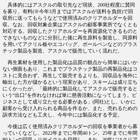
具体的にはアスクルの取引先など現状、200社程度に賛同
を募り、有料(※今年3月まではアスクルが送料を負担)で回
収所に送ってもらうなどで使用済みのクリアホルダーを回
収。なお、回収対象企業はアスクルの顧客事業所でなくとも
対応する。回収したクリアホルダーを再資源化できるものと
できないものなどに分別した後に再生原料を製造し、同原料
を用いてアクリル板やエコバッグ、ボールペンなどのプラス
チック製品を製造、アスクルで販売していく流れだ。
再生素材を使用した製品化は品質の観点から簡単にはいか
ない側面もあり、これまでプラスチック製品の再製品化はコ
ストに見合わず、再生して販売するよりも、回収品を海外に
輸出した方が儲かるという現実があり、スキームは成り立ち
にくかったが、「最終的に製品化してアスクルで販売すると
いう“出口”を作れなければ単に慈善活動になってしまう。ビ
ジネスとして成り立たせる必要がある」(同社)とし、いかに
顧客から受け入れられる商品を作るか、また、売れるための
訴求方法なども工夫し、今年中には製品化する予定。
今後は広く使用済みクリアホルダーの回収を事業者から募
っていくなどし、2022年までに年間40トン、25年までに年間
80トンの回収・リサイクルを目指し、また、30年にはクリア