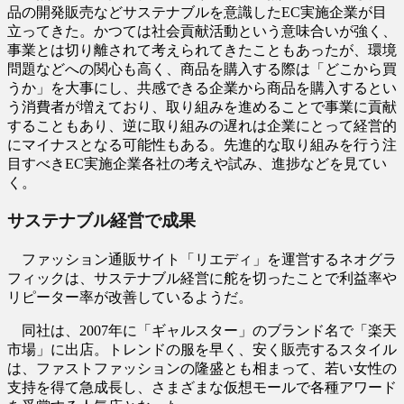
品の開発販売などサステナブルを意識したEC実施企業が目
立ってきた。かつては社会貢献活動という意味合いが強く、
事業とは切り離されて考えられてきたこともあったが、環境
問題などへの関心も高く、商品を購入する際は「どこから買
うか」を大事にし、共感できる企業から商品を購入するとい
う消費者が増えており、取り組みを進めることで事業に貢献
することもあり、逆に取り組みの遅れは企業にとって経営的
にマイナスとなる可能性もある。先進的な取り組みを行う注
目すべきEC実施企業各社の考えや試み、進捗などを見てい
く。
サステナブル経営で成果
ファッション通販サイト「リエディ」を運営するネオグラ
フィックは、サステナブル経営に舵を切ったことで利益率や
リピーター率が改善しているようだ。
同社は、2007年に「ギャルスター」のブランド名で「楽天
市場」に出店。トレンドの服を早く、安く販売するスタイル
は、ファストファッションの隆盛とも相まって、若い女性の
支持を得て急成長し、さまざまな仮想モールで各種アワード