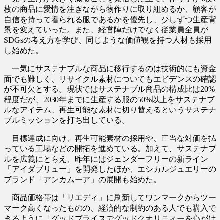
枚の商品に愛情を注ぎながら物作りに取り組めるか、顧客が
自信を持って着られる服であるかを優先し、少しずつ生産背
景を変えていった。また、経営陣だけでなく従業員全員が
SDGsの考え方を学び、同じような価値観を持つ人材も採用
し始めた。
一気にサステナブルな商品に移行するのは技術的にも資金
面でも難しく、リサイクル素材についてもエビデンスの確認
が不可欠とする。現状ではサステナブル商品の構成比は20%
程度だが、2030年までに生産する服の50%以上をサステナブ
ルなアイテム、再生可能な素材に切り替えるというサステナ
ブルミッションを打ち出している。
目標達成に向け、再生可能素材の採用や、正当な対価を払
っている工場などの開拓を進めている。加えて、サステナブ
ルを広義にとらえ、昨年にはジェンダーフリーの新ライン
「アイダブリュー」を開発したほか、エシカルジュエリーの
ブランド「アンカムーア」の展開も始めた。
商品価格帯は「リエディ」に刷新してワンマークからツー
マーク高くなったものの、経済的な制約のある人でも購入で
きるように「グッドプライスでグッドクオリティーを心がけ