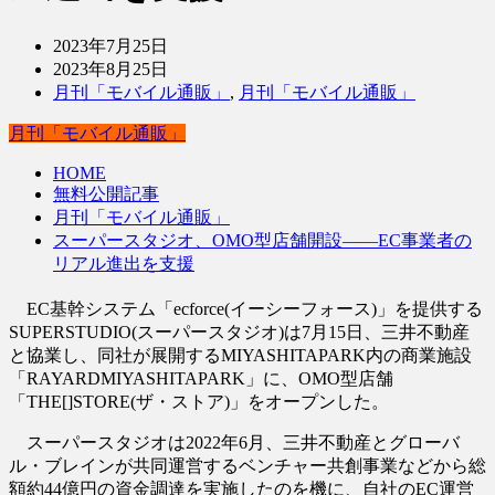
2023年7月25日
2023年8月25日
月刊「モバイル通販」
,
月刊「モバイル通販」
月刊「モバイル通販」
HOME
無料公開記事
月刊「モバイル通販」
スーパースタジオ、OMO型店舗開設――EC事業者の
リアル進出を支援
EC基幹システム「ecforce(イーシーフォース)」を提供する
SUPERSTUDIO(スーパースタジオ)は7月15日、三井不動産
と協業し、同社が展開するMIYASHITAPARK内の商業施設
「RAYARDMIYASHITAPARK」に、OMO型店舗
「THE[]STORE(ザ・ストア)」をオープンした。
スーパースタジオは2022年6月、三井不動産とグローバ
ル・ブレインが共同運営するベンチャー共創事業などから総
額約44億円の資金調達を実施したのを機に、自社のEC運営