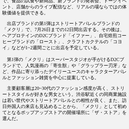
で、食品の試食や新商品、新ブランドの発表会、トークイベ
ント、店舗からのライブ配信など、リアルの場ならではの体
験価値を提供できる。
出店ブランドの第1弾はストリートアパレルブランドの
「メクリ」で、7月26日までの12日間出店する。その後は、
ヘアプロテインのD2Cブランド「イファー」、自宅焙煎コー
ヒーブランドの「ロースト」、クラフトカクテルの「コヨ
イ」などが1~2週間ごとに出店を予定している。
第1弾の「メクリ」はスーパースタジオが手がけるD2Cブ
ランドで、人気漫画の「寄生獣」や「グラップラー刃牙」な
ど、作品に寄り添ったデイリーユースのキャラクターアパレ
ルとファッション雑貨を中心に提案している。
主要顧客層は20~30代のファッション感度が高く、ストリ
ートスタイルが好きな男女という。渋谷駅近くの同商業施設
は若い世代やストリートアパレルとの相性が良く、また、訪
日外国人の来店も見込めることから、「メクリ」として初め
てとなるポップアップストアの開催場所に「ザ・ストア」を
選んだ。