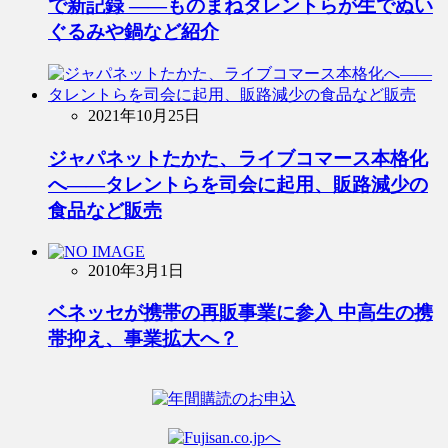
で新記録 ――ものまねタレントらが生でぬい
ぐるみや鍋など紹介
2021年10月25日
ジャパネットたかた、ライブコマース本格化
へ――タレントらを司会に起用、販路減少の
食品など販売
2010年3月1日
ベネッセが携帯の再販事業に参入 中高生の携
帯抑え、事業拡大へ？