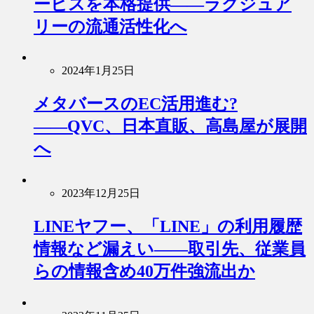
ービスを本格提供――ラグジュア
リーの流通活性化へ
2024年1月25日
メタバースのEC活用進む?
――QVC、日本直販、高島屋が展開
へ
2023年12月25日
LINEヤフー、「LINE」の利用履歴
情報など漏えい――取引先、従業員
らの情報含め40万件強流出か