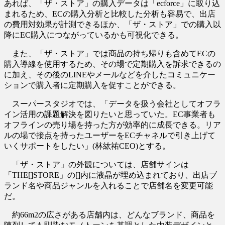
あれば、「ザ・ストア」の購入データは「ecforce」に取り込
まれるため、ECの購入分析と比較した分析も容易で、出店
の費用対効果が計測できるほか、「ザ・ストア」での購入以
降にEC購入につながっているかも可視化できる。
また、「ザ・ストア」では商品の持ち帰りも含めてECの
購入導線を使用するため、その場で定期購入を訴求できるの
に加え、その後のLINEやメールなどを介したコミュニケー
ションで購入者に定期購入を促すことができる。
スーパースタジオでは、「データを扱う会社としてオフラ
イン活用の課題解決を図りたいと思っていた。EC事業者も
オフラインの売り場を持った方が効率的に成長できる。リア
ルの場で接点を持ったユーザーをECチャネルで引き上げて
いくサポートをしたい」(林紘祐CEO)とする。
「ザ・ストア」の外観については、店舗サインは
「THE[]STORE」の[]内に液晶が埋め込まれており、出店ブ
ランド名や商品ジャンルを入れることで店舗名を変更可能
だ。
約66m2の広さがある店舗内は、どんなブランド、商品を