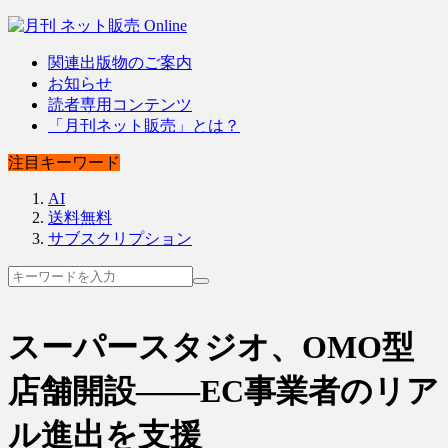
関連出版物のご案内
お知らせ
読者専用コンテンツ
「月刊ネット販売」とは？
注目キーワード
AI
送料無料
サブスクリプション
スーパースタジオ、OMO型
店舗開設――EC事業者のリア
ル進出を支援