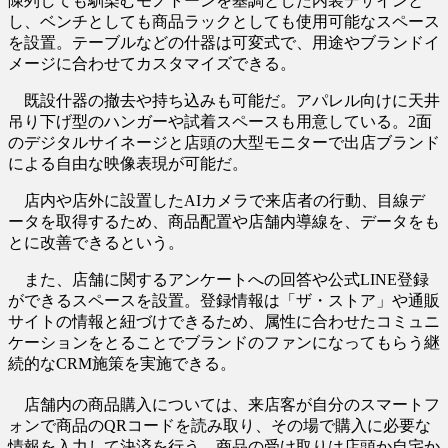
陳列しても馴染むモノトーンを基調とした内装デザインと
し、ベンチとしても商品ラックとしても使用可能なスペース
を設置。テーブルなどの什器は可変式で、用途やブランドイ
メージに合わせてカスタマイズできる。
既設什器の撤去や持ち込みも可能だ。アパレル向けに天井
吊り下げ型のハンガーや試着スペースも用意している。2面
のデジタルサイネージと店頭の大型モニターで出店ブランド
による自由な映像表現が可能だ。
店内や店外に設置したAIカメラで来店者の行動、目線デ
ータを取得するため、商品配置や店舗内導線を、データをも
とに改善できるという。
また、店舗に関するアンケートへの回答や公式LINE登録
ができるスペースを設置。登録情報は「ザ・ストア」や通販
サイトの情報と紐づけできるため、属性に合わせたコミュニ
ケーションをとることでブランドのファンになってもらう継
続的なCRM施策を実施できる。
店舗内の商品購入については、来店客が自分のスマートフ
ォンで商品のQRコードを読み取り、その場で購入に必要な
情報を入力して決済を行う。商品の受け取りは店頭か自宅か