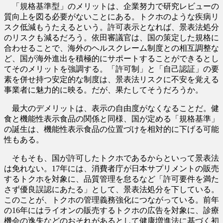
「規格基準型」のメリットは、企業努力で研究レビューの
質向上を図る必要がないことにある。トクホのような疾病リ
スク低減もうたえるという。許可表示となれば、景表法処分
のリスクも減るだろう。依田審議官は、国の策定した規格に
合わせることで、海外のヘルスクレーム制度との相互調整な
ど、国が海外進出を積極的にサポートすることができるとし
てそのメリットを強調する。「許可制」と「自己認証」の要
素を併せ持つ安定的な制度は、景表法リスクに不安を覚える
事業者に魅力的に映る。だが、果たしてそうだろうか。
最大のデメリットは、表示の自由度がなくなることだ。健
食と機能性表示食品の関係と同様、国が定める「規格基準」
の誕生は、機能性表示食品の位置づけを相対的に下げる可能
性もある。
そもそも、国が許可したトクホであるからといって景表法
は免れない。17年には、消費者庁が日本サプリメントの販売
するトクホを対象に、品質管理を怠るなど「許可要件を満た
さず優良誤認にあたる」として、景表法処分を下している。
このことが、トクホの管理義務強化につながっている。前年
の16年にはライオンの販売するトクホの広告を対象に、診療
機会の逸失などのおそれがあるとして健康増進法に基づく初