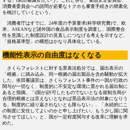
する」(依田審議官)という。これと併せ、食品安全委員会、
消費者委員会への諮問が必要なトクホも審査手続きの簡素化
を検討していくという。
消費者庁はすでに、24年度の予算要求(科学研究費)で、欧
米、ASEANなど諸外国の食品表示制度を調査し、国際整合
性を意識した制度設計の見直しにつなげる考えを示すなど、
「規格基準型」の構想はかなり具体化している。
機能性表示の自由度はなくなる
さくらフォレストに対する景表法処分では、届出表示の
「根拠」に踏み込み、同一根拠の届出製品を含め騒動が拡大
した。依田審議官は、さくらフォレスト事件の一因が行政の
関与が一切なく、制度的に不安定な環境に置かれる届出制に
あると指摘。「(国が)許可したものでないとなる規制当局が
合理的根拠とは言えないとなれば景品表示法の対象になりう
る。制度的に繰り返されないとも限らない」、「永続的にこ
の制度に安住してよいのかと申し上げたい。もう少し国に関
与させてほしい」と、国が一定程度関与する改革に理解を求
めた。