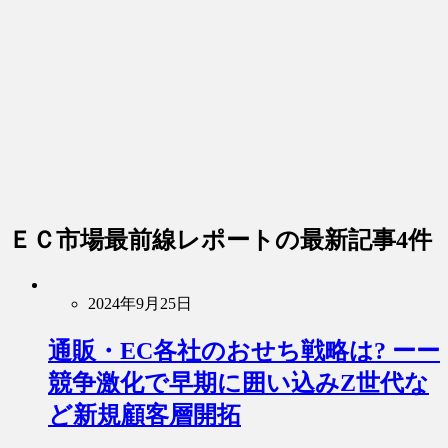
ＥＣ市場最前線レポート
の最新記事4件
2024年9月25日
通販・EC各社のおせち戦略は? ーー
競争激化で早期に囲い込みZ世代な
ど新規顧客層開拓