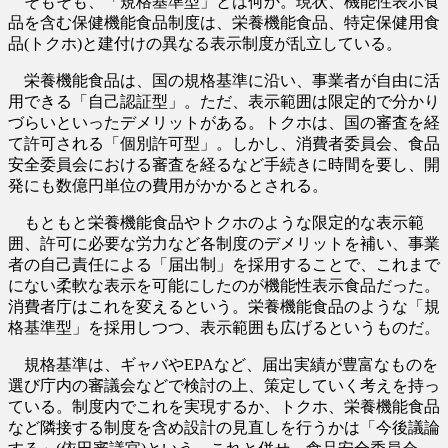
そもそも、「規格基準型」とは何か。現状、機能性表示食
品を含む保健機能食品制度は、栄養機能食品、特定保健用食
品(トクホ)と建付けの異なる表示制度が乱立している。
栄養機能食品は、国の規格基準に沿い、事業者が自由に活
用できる「自己認証型」。ただ、表示範囲は限定的で分かり
づらいといったデメリットがある。トクホは、国の審査を経
て許可される「個別許可型」。しかし、消費者委員会、食品
安全委員会における審査を経るなど手続きに時間を要し、開
発にも数億円単位の費用がかかるとされる。
もともと栄養機能食品やトクホのような限定的な表示範
囲、許可に必要な労力など各制度のデメリットを補い、事業
者の自己責任による「届出制」を採用することで、これまで
にない柔軟な表示を可能にしたのが機能性表示食品だった。
消費者庁はこれを変えるという。栄養機能食品のような「規
格基準型」を採用しつつ、表示範囲も広げるというものだ。
規格基準は、ギャバやEPAなど、届出実績が豊富なものを
選び庁内の審議会などで検討の上、策定していく考えを持っ
ている。制度内でこれを実現するか、トクホ、栄養機能食品
など隣接する制度を含め設計の見直しを行うかは「今後議論