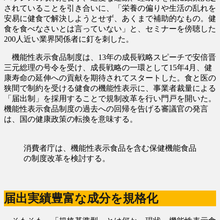
されていることを引き合いに、「栄養の偏りや生活の乱れを
安易に健食で解決しようとせず、あくまで補助的なもの。健
食を食べなさいとは言っていない」と、セミナーを傍聴した
200人近い業界関係者に釘を刺した。
機能性表示食品制度は、13年の成長戦略スピーチで安倍晋
三元総理の号令を受け、成長戦略の一環として15年4月、健
康寿命の延伸への貢献を期待されてスタートした。食と医の
狭間で制約を受ける健食の機能性表示に、事業者裁量による
「届出制」を採用することで規制改革を行い門戸を開いた。
機能性表示食品制度の過去への回帰を告げる審議官の発言
は、国の健康政策の転換を意味する。
消費者庁は、機能性表示食品を含む保健機能食品
の制度改革を検討する。
届出実績豊富な成分を規格化