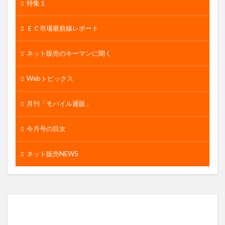
特集１
ＥＣ市場最前線レポート
ネット販売のキーマンに聞く
Webトピックス
月刊「モバイル通販」
今月号の目次
ネット販売NEWS