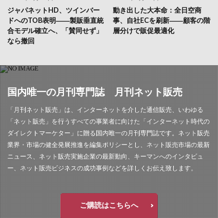
ジャパネットHD、ツインバー
動き出した大本命：全日空商
ドへのTOB表明――製販垂直統
事、自社ECを刷新――顧客の階
合モデル確立へ、「賛同せず」
層分けで販促最適化
なら撤回
国内唯一の月刊専門誌 月刊ネット販売
「月刊ネット販売」は、インターネットを介した通信販売、いわゆる
「ネット販売」を行うすべての事業者に向けた「インターネット時代の
ダイレクトマーケター」に贈る国内唯一の月刊専門誌です。ネット販売
業界・市場の健全発展推進を編集ポリシーとし、ネット販売市場の最新
ニュース、ネット販売実施企業の最新動向、キーマンへのインタビュ
ー、ネット販売ビジネスの成功事例などを詳しくお伝え致します。
ご購読はこちらへ