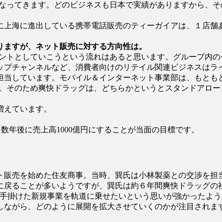
になってきます。どのビジネスも日本で実績がありますから、
に上海に進出している携帯電話販売のティーガイアは、１店舗
りますが、ネット販売に対する方向性は。
メントとしていこうという流れはあると思います。グループ内
ップチャンネルなど、消費者向けのリテイル関連ビジネスはラ
当しています。モバイル＆インターネット事業部は、もともと
す。そのため爽快ドラッグは、どちらかというとスタンドアロー
増えています。
数年後に売上高1000億円にすることが当面の目標です。
ット販売を始めた住友商事。当時、巽氏は小林製薬との交渉を
に戻ることが多いようですが、巽氏は約６年間爽快ドラッグの
が手掛けた新規事業を軌道に乗せたいという思いが強かったよう
しながら、どのように展開を拡大させていくのかが注目されま