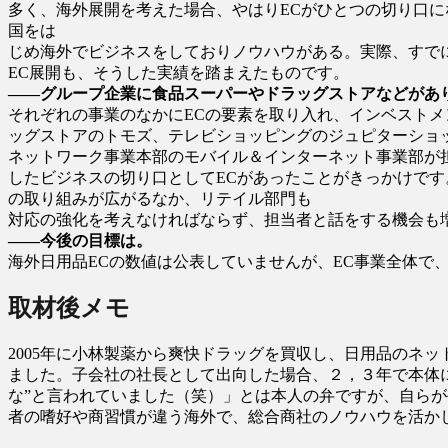
多く、海外展開を考えた場合、やはりECがひとつの切り口
国をは
じめ海外でビジネスをしておりノウハウがある。実際、すで
EC展開も、そうした実績を踏まえたものです。
――グループ企業に食品スーパーやドラッグストアなどがあ
それぞれの事業のなかにECの要素を取り入れ、インベスト
ッグストアのトモズ、テレビショッピングのジュピターショ
ネットワーク事業本部のモバイル＆インターネット事業部が担
したビジネスの切り口としてECがあったことがきっかけで
の取り組みが広がるなか、リテイル部門も
対応の強化を考えなければならず、担当者と話をする機会も
――今後の目標は。
海外日用品ECの数値は公表していませんが、EC事業全体で、
取材後メモ
2005年に小林製薬から爽快ドラッグを買収し、日用品のネ
ました。子会社の社長として出向した場合、２，３年で本体
な”と言われていました（笑）」とは本人の弁ですが、自ら
者の嗜好や商習慣が違う海外で、総合商社のノウハウを活か