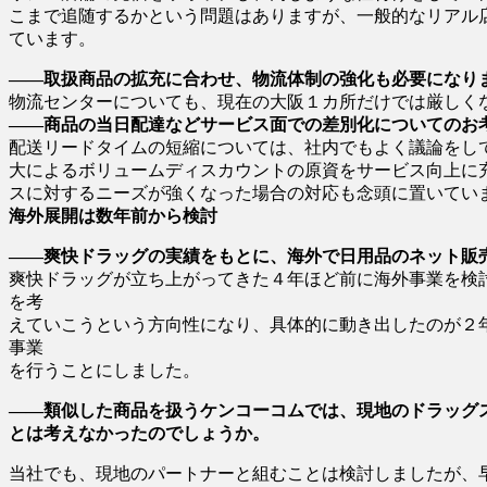
こまで追随するかという問題はありますが、一般的なリアル
ています。
――取扱商品の拡充に合わせ、物流体制の強化も必要になり
物流センターについても、現在の大阪１カ所だけでは厳しく
――商品の当日配達などサービス面での差別化についてのお
配送リードタイムの短縮については、社内でもよく議論をし
大によるボリュームディスカウントの原資をサービス向上に
スに対するニーズが強くなった場合の対応も念頭に置いてい
海外展開は数年前から検討
――爽快ドラッグの実績をもとに、海外で日用品のネット販
爽快ドラッグが立ち上がってきた４年ほど前に海外事業を検
を考
えていこうという方向性になり、具体的に動き出したのが２年
事業
を行うことにしました。
――類似した商品を扱うケンコーコムでは、現地のドラッグ
とは考えなかったのでしょうか。
当社でも、現地のパートナーと組むことは検討しましたが、早