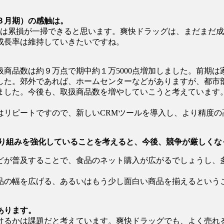
３月期）の感触は。
期には累損が一掃できると思います。爽快ドラッグは、まだまだ
成長率は維持していきたいですね。
商品数は約９万点で期中約１万5000点増加しました。前期
した。郊外であれば、ホームセンターなどがありますが、都市
ました。今後も、取扱商品数を増やしていこうと考えています
はリピートですので、新しいCRMツールを導入し、より精度の
取り組みを強化していることを考えると、今後、競争が厳しくな
どが普及することで、食品のネット購入が広がるでしょうし、
品の幅を広げる、あるいはもう少し面白い商品を揃えるという
あります。
けるかは課題だと考えています。爽快ドラッグでも、よく売れ