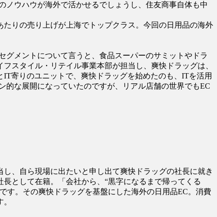
そのノウハウが海外で活かせるでしょうし、住友商事自体も中
あたりの売り上げが上海でトップクラス。今回の日用品の海外
のセグメントについて言うと、食品スーパーのサミットやドラ
イフスタイル・リテイル事業本部が担当し、爽快ドラッグは、
IT寄りのユニットで、爽快ドラッグを始めたのも、ITを活用
ン的な展開になっていたのですが、リアル店舗の世界でもEC
担当し、自ら現場に出たいと申し出て爽快ドラッグの社長に就き
社長として在籍。「会社から、“黒字になるまで帰ってくる
です。その爽快ドラッグを基盤にした海外の日用品EC。消費
す。