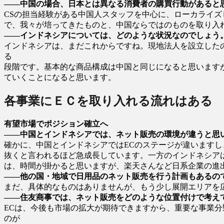
――中国の場合、日本とは異なる消費者の購買行動があると
CSの担当経験がある中国人スタッフを中心に、ローカライ
で、我々が培ってきたものと、中国ならではのものを取り入
――インドネシアについては、どのような状況なのでしょう
インドネシアは、まだこれからですね。現地法人を設立した
る
段階です。基本的な商品構成は中国と同じになると思います
ていくことになると思います。
各事業にＥＣを取り入れる流れはある
有望市場でポジション確立へ
――中国とインドネシアでは、ネット販売の環境が違うと思
確かに、中国とインドネシアではECのステージが違います
抜くと言われるほど急成長しています。一方のインドネシア
は、時間が掛かると思いますが、楽天さんなど日系企業の進
――他の国・地域で日用品のネット販売を行う計画もあるの
まだ、具体的なものはありませんが、もう少し展開エリアを
――住友商事では、ネット販売をどのような位置付けで考え
ECは、今後も市場の拡大が期待できますから、重要な事業
のが