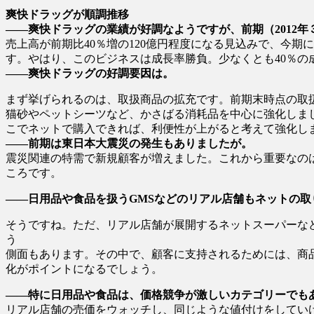
爽快ドラッグが順調推移
――爽快ドラッグの業績が好調なようですが、前期（2012年
売上高が前期比40％増の120億円程度になる見込みで、今
す。やはり、このビジネスは成長率勝負。少なくとも40％の
――爽快ドラッグの好調要因は。
まず挙げられるのは、取扱商品の拡充です。前期末時点の取扱
猫砂やペットシーツなど、かさばる消耗品を中心に強化しま
こでネットで購入できれば、利便性が上がると考えて強化し
――前期は東日本大震災の発生もありましたが。
震災関連の特需で新規顧客が増えました。これから重要なの
ころです。
――日用品や食品を扱うGMSなどのリアル店舗もネットの
そうですね。ただ、リアル店舗が展開するネットスーパーな
う
側面もあります。その中で、顧客に支持されるためには、商
化がポイントになるでしょう。
――特に日用品や食品は、価格競争が激しいカテゴリーでも
リアル店舗の売価をウォッチし、同じような値付けをしてい