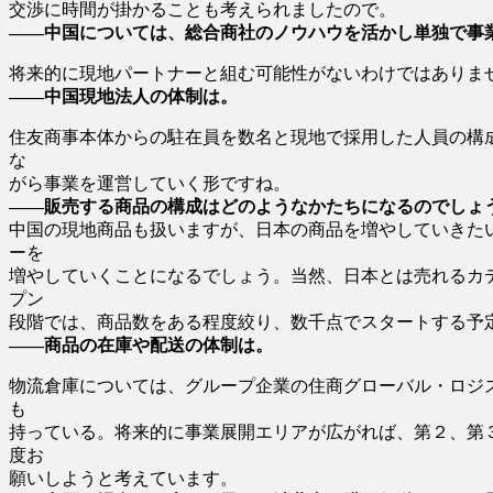
交渉に時間が掛かることも考えられましたので。
――中国については、総合商社のノウハウを活かし単独で事
将来的に現地パートナーと組む可能性がないわけではありま
――中国現地法人の体制は。
住友商事本体からの駐在員を数名と現地で採用した人員の構
な
がら事業を運営していく形ですね。
――販売する商品の構成はどのようなかたちになるのでしょ
中国の現地商品も扱いますが、日本の商品を増やしていきた
ーを
増やしていくことになるでしょう。当然、日本とは売れるカ
プン
段階では、商品数をある程度絞り、数千点でスタートする予
――商品の在庫や配送の体制は。
物流倉庫については、グループ企業の住商グローバル・ロジ
も
持っている。将来的に事業展開エリアが広がれば、第２、第
度お
願いしようと考えています。