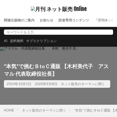
関連出版物のご案内
お知らせ
読者専用コンテンツ
「月刊ネット
AI
送料無料
サブスクリプション
“本気”で挑むＢtoＣ通販 【木村美代子 アス
マル 代表取締役社長】
2010年10月1日
2020年9月8日
ネット販売のキーマンに聞く
HOME
ネット販売のキーマンに聞く
“本気”で挑むＢtoＣ通販 