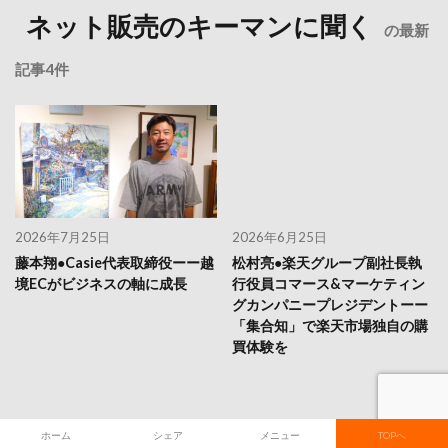
ネット販売のキーマンに聞く
の最新
記事4件
2026年7月25日
2026年6月25日
藤本翔●Casie代表取締役ーー越
松村亮●楽天グループ副社長執
境ECがビジネスの軸に成長
行役員コマース&マーケティン
グカンパニープレジデントーー
「集合知」で楽天市場独自の購
買体験を
ホーム
シェア
メニュー
TOPへ