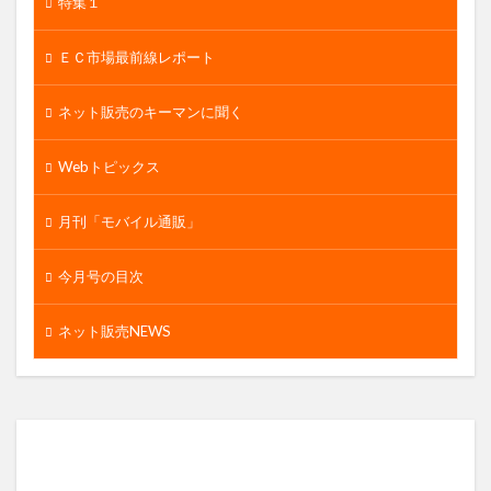
特集１
ＥＣ市場最前線レポート
ネット販売のキーマンに聞く
Webトピックス
月刊「モバイル通販」
今月号の目次
ネット販売NEWS