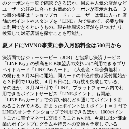
のクーポンを一覧で確認できるほか、周辺や人気の店舗など
ユーザーの好みに合ったお薦めのクーポンが表示される。３
つ目の機能は「ショップカード」。ユーザーは気に入った店
舗のポイントやスタンプを「LINE」内で集めて、必要な時
に利用できるというもの。現在地周辺の店舗を見つけたり、
検索して対応店舗を探すことも可能だ。
夏メドにMVNO事業に参入月額料金は500円から
決済面ではジェーシービー（JCB）と協業し決済サービス
「LINE Pay」の残高をJCB加盟店の支払いに利用できるプリ
ペイドカード「LINE Payカード」（入会金・年会費無料）
の発行を３月24日に開始。同カードの申込件数は受付開始か
ら３日間で10万枚、４月５日には20万枚を突破している。
そのほか、３月24日付で「LINE」プラットフォーム内で利
用できるポイントサービス「LINEポイント」も開始。
「LINE Payカード」での買い物などを通じてポイントを貯
めることができる。貯まったポイントは１ポイント＝１円で
LINEのオンラインショップで利用できるほか、1000ポイン
トごとに電子マネーに交換することも可能。今夏には外部企
業のポイントプログラムや特典への交換も予定している。