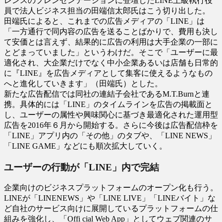
レンスのプレンゼンテーションに登壇したLINE上級執行役
員で法人ビジネス担当の田端信太郎氏はこう切り出した。
田端氏によると、これまでの広告メディアの「LINE」は
「一方通行で同内容の広告を送ることばかりで、費用も決し
て安価とは言えず、結果的に広告の利用は大手企業の一部に
とどまっていました」というわけだ。そこで「ユーザーに最
適化され、大企業だけでなく中小企業あるいは店舗も日常的
に『LINE』を広告メディアとして集客に使えるようなもの
へと進化していきます」（田端氏）とした。
新たな広告配信では同社の連結子会社であるM.T.Burnと連
携。具体的には「LINE」のタイムラインを広告の掲載面と
し、ユーザーの属性や興味関心に基づき最適化された運用型
広告を2016年６月から開始する。さらに今後は広告配信枠を
「LINE」アプリ内の「その他」のタブや、「LINE NEWS」
「LINE GAME」などにも順次拡大していく。
ユーザーの行動が「LINE」内で完結
企業向けのビジネスプラットフォームのオープン化も行う。
LINEが「LINENEWS」や「LINE LIVE」「LINEバイト」な
ど自社のサービス向けに展開しているプラットフォームの仕
組みを強化し、「Offi cial Web App」としてウェブ関連のサ