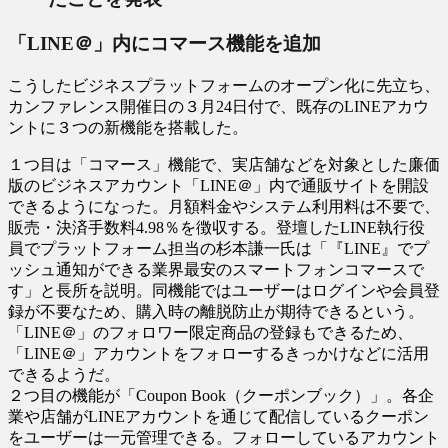
「LINE＠」内にコマース機能を追加
こうしたビジネスプラットフォームのオープン化に先立ち、
カンファレンス開催日の３月24日付で、既存のLINEアカウ
ントに３つの新機能を搭載した。
１つ目は「コマース」機能で、実店舗などを対象とした廉価
版のビジネスアカウント「LINE＠」内で通販サイトを開設
できるようになった。月額料金やシステム利用料は不要で、
販売・決済手数料4.98％を徴収する。登壇したLINE執行役
員でプラットフォーム担当の杉本謙一氏は「『LINE』でプ
ッシュ通知ができる業界最安のスマートフォンコマースで
す」と長所を説明。同機能ではユーザーはログインや会員登
録が不要なため、購入時の離脱防止が期待できるという。
「LINE＠」のフォロワー限定商品の登録もできるため、
「LINE＠」アカウントをフォローするきっかけなどに活用
できるようだ。
２つ目の機能が「Coupon Book（クーポンブック）」。各企
業や店舗がLINEアカウントを通じて配信しているクーポン
をユーザーは一元管理できる。フォローしているアカウント