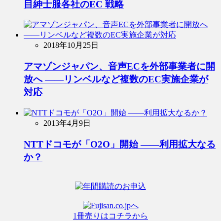
目紳士服各社のEC 戦略
2018年10月25日
アマゾンジャパン、音声ECを外部事業者に開
放へ ――リンベルなど複数のEC実施企業が
対応
2013年4月9日
NTTドコモが「O2O」開始 ――利用拡大なる
か？
1冊売りはコチラから