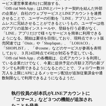
ービス運営事業者向けに開放する。
「Offi cial Web App」はLINEとパートナー契約を結んだ外部
の企業が、自社のウェブサービスとLINEアカウントを連携
させることで、ユーザーの行動を「LINE」アプリ上でシー
ムレスに完結させることができるというもの。ユーザーは他
のアプリの追加インストールや、登録を行う必要がなく、
「LINE」アプリだけで様々なサービスを簡単に利用できる
ようになる。開始は夏頃を目指しており、現時点でネット販
売関連では「Oisix」や「ShopJapan」、「LOHACO」、
「SHOPLIST」、「＠cosme」などのサービスが参画を表明
しており、３月24日時点で45社が対応を予定している。
「Offi cial Web App」の各機能は、公式アカウントを利用し
ている企業だけでなく、今夏に提供予定の月額２万円の新プ
ランでも利用できるようになるとのことで、フォロワー数10
万人を上限にAPIによるメッセージ配信が追加従量課金や通
数制限なしで利用できるようになるようだ。
執行役員の杉本氏がLINEアカウントに
「コマース」など３つの機能が追加され
たことを発表