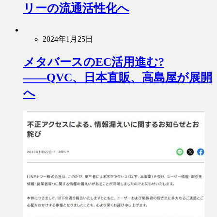
リーの流通活性化へ
2024年1月25日
メタバースのEC活用進む?
――QVC、日本直販、高島屋が展開
へ