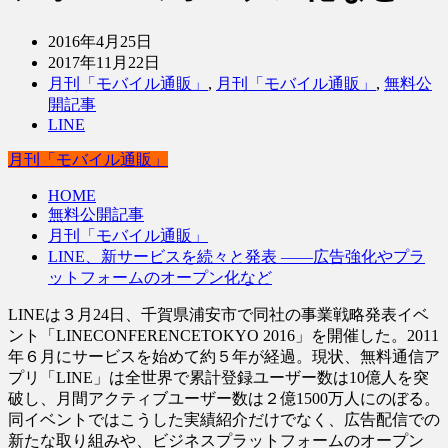
2016年4月25日
2017年11月22日
月刊「モバイル通販」
,
月刊「モバイル通販」
,
無料公
開記事
LINE
月刊「モバイル通販」
HOME
無料公開記事
月刊「モバイル通販」
LINE、新サービスを続々と発表 ――広告強化やプラ
ットフォームのオープン化など
LINEは３月24日、千賀県浦安市で同社の事業戦略発表イベ
ント「LINECONFERENCETOKYO 2016」を開催した。2011
年６月にサービスを始めて約５年が経過。現状、無料通信ア
プリ「LINE」は全世界で累計登録ユーザー数は10億人を突
破し、月間アクティブユーザー数は２億1500万人にのぼる。
同イベントではこうした実績紹介だけでなく、広告配信での
新たな取り組みや、ビジネスプラットフォームのオープン