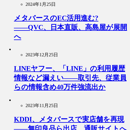
2024年1月25日
メタバースのEC活用進む?
――QVC、日本直販、高島屋が展開
へ
2023年12月25日
LINEヤフー、「LINE」の利用履歴
情報など漏えい――取引先、従業員
らの情報含め40万件強流出か
2023年11月25日
KDDI、メタバースで実店舗を再現
――無印良品ら出店、通販サイトへ