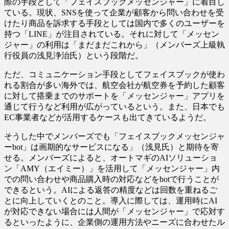
際の手段として「フェイスブックメッセンジャー」に着目し
ている。現状、SNSを使って企業が顧客から問い合わせを受
けたり商品を訴求する手段としては国内で多くのユーザーを
持つ「LINE」が注目されている。それに対して「メッセン
ジャー」の利用は「まだまだこれから」（メンバーズ上級執
行役員の浅見浄治氏）という段階だ。
ただ、コミュニケーション手段としてフェイスブックが使わ
れる割合が多い海外では、航空会社が航空券を予約した顧客
に対して搭乗までのサポートを「メッセンジャー」アプリを
通じて行うなど利用が広がっているという。また、日本でも
EC事業者などが活用するケースも出てきているようだ。
そうした中でメンバーズでも「フェイスブックメッセンジャ
ーbot」は画期的なサービスになる」（浅見氏）と期待を寄
せる。メンバーズによると、オートマギのAIソリューショ
ン「AMY（エイミー）」を活用して「メッセンジャー」内
での問い合わせや商品購入時の対応などをbotで行うことが
できるという。AIによる返答の精度などは回数を重ねるご
とに向上していくとのこと。導入に際しては、運用時にAI
が対応できない場合には人間が「メッセンジャー」で応対す
るといったように、企業側の運用方法やニーズに合わせたル