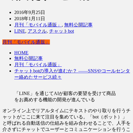
2016年9月25日
2018年1月11日
月刊「モバイル通販」
,
無料公開記事
LINE
,
アスクル
,
チャットbot
月刊「モバイル通販」
HOME
無料公開記事
月刊「モバイル通販」
チャットbotの導入が進むか？ ――SNSやコールセンタ
ー絡めたサービス続々
「LINE」を通じてAIが顧客の要望を受けて商品
をお薦めする機能の開発が進んでいる
オンライン上でリアルタイムにテキストのやり取りを行うチ
ャットがここに来て注目を集めている。「bot（ボット）」
と呼ばれる自動送信の仕組みを組み合わせることで、人手を
介さずにチャットでユーザーとコミュニケーションを行うこ