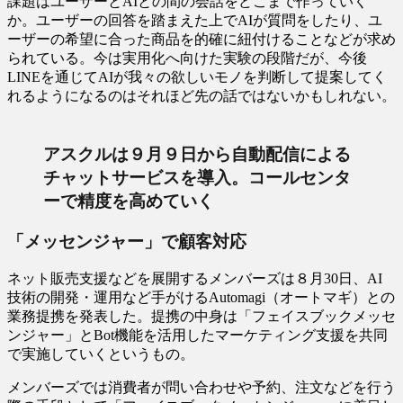
課題はユーザーとAIとの間の会話をどこまで作っていく
か。ユーザーの回答を踏まえた上でAIが質問をしたり、ユ
ーザーの希望に合った商品を的確に紐付けることなどが求め
られている。今は実用化へ向けた実験の段階だが、今後
LINEを通じてAIが我々の欲しいモノを判断して提案してく
れるようになるのはそれほど先の話ではないかもしれない。
アスクルは９月９日から自動配信による
チャットサービスを導入。コールセンタ
ーで精度を高めていく
「メッセンジャー」で顧客対応
ネット販売支援などを展開するメンバーズは８月30日、AI
技術の開発・運用など手がけるAutomagi（オートマギ）との
業務提携を発表した。提携の中身は「フェイスブックメッセ
ンジャー」とBot機能を活用したマーケティング支援を共同
で実施していくというもの。
メンバーズでは消費者が問い合わせや予約、注文などを行う