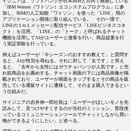
イジニアは、ソフトバンクが日本IBMと共同で展開している
「IBM Watson（ワトソン）エコシステムプログラム」に参
加し、IBMの人工知能「ワトソン」を使った「LINE」用の
アプリケーション開発に取り組んでいる。 その一環で、
LINEの１to１メッセージ配信サービス「LINEビジネスコネ
クト」を活用。「LINE」の「トーク」と呼ばれるチャット
機能を活用してAIがユーザーと接客を行い、商品提案を行
う実証実験を行っている。
例えばユーザーが「今シーズンのおすすめ教えて」と質問す
ると、AIが性別を尋ねる。それに対して「女です」と答え
ると、「去年から女性にはガウチョパンツが人気です」と売
れ筋商品をお薦めする。チャット画面の下には商品画像が掲
載されており、ユーザーが画面をタップするとその商品を販
売している通販サイトに遷移して、そのまま購入できるとい
う仕組みだ。
サイジニアの吉井伸一郎社長は「ユーザーがほしいモノを先
読みして、見つけやすくするのが当社のミッション。普段使
っているコミュニケーションツールでチャットしながら買い
物ができるようにしたい」と述べる。