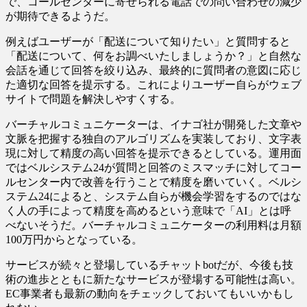
で、コールセンターに寄せられる電話での問い合わせの減少
が期待できるようだ。
例えばユーザーが「配送について知りたい」と質問すると
「配送について、何をお調べいたしましょうか？」と自然な
会話を通じて回答を絞り込み、最終的に質問者の意図に応じ
た適切な回答を提示する。これによりユーザー自らがウェブ
サイトで問題を解決しやすくする。
バーチャルコミュニケーターは、イナゴ社が開発した文章や
文脈を把握する独自のアルゴリズムを実装しており、文字表
現に対して精度の高い回答を提示できるとしている。運用面
ではベルシステム24が質問と回答のミスマッチに対してコー
ルセンター内で改善を行うことで精度を磨いていく。ベルシ
ステム24によると、システム自らが機会学習をするのではな
く人の手によって精度を高めるという意味で「AI」とは呼
べないそうだ。バーチャルコミュニケーターの利用料は月額
100万円からとなっている。
サービスが続々と登場しているチャットbotだが、今後も技
術の進歩とともに新たなサービスが登場する可能性は高い。
EC事業者も最新の動向をチェックしておいてもいいかもし