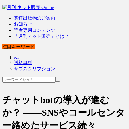
関連出版物のご案内
お知らせ
読者専用コンテンツ
「月刊ネット販売」とは？
注目キーワード
AI
送料無料
サブスクリプション
チャットbotの導入が進む
か？ ――SNSやコールセンタ
ー絡めたサービス続々