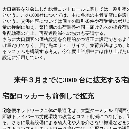
大口顧客を対象にした総量コントロールに関しては、割引率の
という。この1000社については、主に各地の主管支店に併
という。交渉内容については個々の取引条件や荷受量のボリ
量の抑制に加え、繁忙期の出荷調整や同一届け先への複数荷
集配効率の向上、再配達削減への協力も要請する。
さらに大口顧客の価格設定を合理的かつ適正に設定できるよ
け量だけでなく、届け先エリア、サイズ、集荷方法はじめ、
るシステムを構築する考え。今年度上半期中には作り上げた
設定に活用していく。
来年３月までに3000 台に拡充する
宅配ロッカーも前倒しで拡充
宅急便ネットワーク全体の最適化は、大型ターミナル「関西
距離ドライバーの労働環境の改善とコスト削減につなげる。関
る。さらに最新設備による省人化や人を介さない搬送などを
ラストワンマイルネットワーク強化では、宅配ロッカーの設置