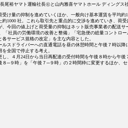
る長尾裕ヤマト運輸社長㊨と山内雅喜ヤマトホール ディングス
荷受け量の抑制を進めていくほか、一般向け基本運賃を平均約1
000 社。これら取引先と重点的に交渉を進めていき、荷受け総量の
だが、今回の値上げと荷受量の抑制はネット販売事業者の配送
」は、「社員の労働環境の改善と整備」「宅急便の総量コントロ
と各サービス規格の改定」を主な内容とした。
ールスドライバーへの直通電話を昼の休憩時間と午後７時以降
用を全国で停止する考え。
し、４月24日から当日再配達の受付時間を午後８時から午後
後８─９時」を「午後７─９時」の２時間枠に変更するほか、セ