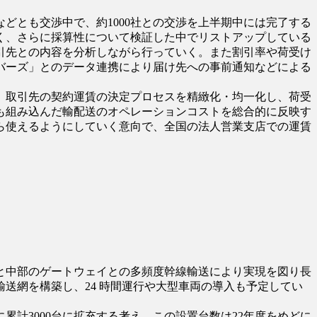
どとも交渉中で、約1000社との交渉を上半期中には完了する
きく、さらに採算性について検証した中でリストアップしている
引先との内容を分析しながら行っていく。また割引率や荷受け
バーズ」とのデータ連携により届け先への事前通知などによる
。取引先の契約運賃の決定プロセスを精緻化・均一化し、荷受
も組み込んだ輸配送のオペレーションコストを総合的に反映す
ら使えるようにしていく意向で、全国の法人営業支店での運賃
と中部のゲートウェイとの多頻度幹線輸送により実現を図り長
送網を構築し、24 時間運行や大型車両の導入も予定してい
計3000台に拡充する考え。この設置台数は22年度をめどに