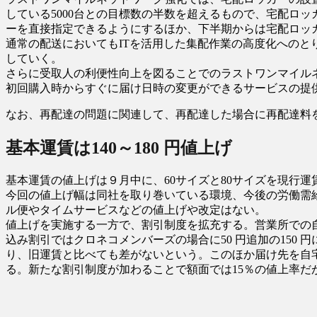
している5000台との目標数の半数を超えるもので、宅配ロ
ーを直接指定できるようにするほか、下半期からは宅配ロッ
通常の配送においてもITを活用した集配作業の高度化への
していく。
さらに受取人の利便性向上を図ることでのラストワンマイル
初回購入時からすぐに届け日時の変更ができるサービスの提
なお、再配達の問題に関連して、再配達した場合に再配達料
基本運賃は140～180 円値上げ
基本運賃の値上げは９月中に、60サイズと80サイズを現行運賃に
今回の値上げ幅は同社を取り巻いている環境、今後の労働需
ル便やタイムサービスなどの値上げや改定はない。
値上げを実施する一方で、割引制度を拡充する。営業所での自
込み割引ではクロネコメンバーズの場合に50 円追加の150 
り、旧運賃と比べても差がないという。このほか届け先を自
る。新たな割引制度が加わることで額面では15％の値上率だ