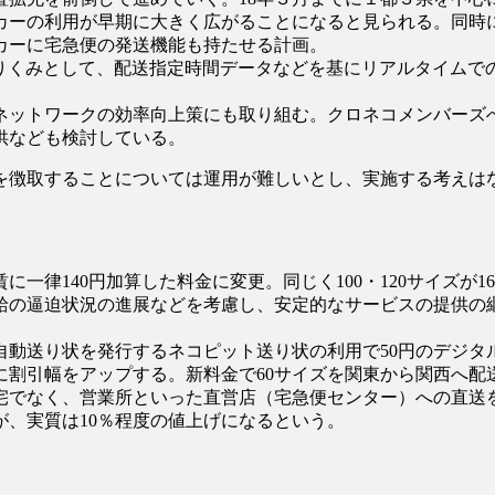
ッカーの利用が早期に大きく広がることになると見られる。同
カーに宅急便の発送機能も持たせる計画。
とりくみとして、配送指定時間データなどを基にリアルタイムで
ネットワークの効率向上策にも取り組む。クロネコメンバーズ
供なども検討している。
を徴取することについては運用が難しいとし、実施する考えは
一律140円加算した料金に変更。同じく100・120サイズが16
給の逼迫状況の進展などを考慮し、安定的なサービスの提供の
動送り状を発行するネコピット送り状の利用で50円のデジタル
円に割引幅をアップする。新料金で60サイズを関東から関西へ配送
宅でなく、営業所といった直営店（宅急便センター）への直送を
が、実質は10％程度の値上げになるという。