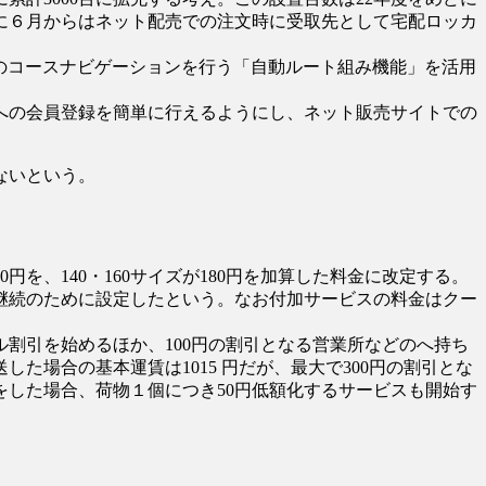
時に６月からはネット配売での注文時に受取先として宅配ロッカ
のコースナビゲーションを行う「自動ルート組み機能」を活用
への会員登録を簡単に行えるようにし、ネット販売サイトでの
ないという。
0円を、140・160サイズが180円を加算した料金に改定する。
継続のために設定したという。なお付加サービスの料金はクー
割引を始めるほか、100円の割引となる営業所などのへ持ち
した場合の基本運賃は1015 円だが、最大で300円の割引とな
した場合、荷物１個につき50円低額化するサービスも開始す