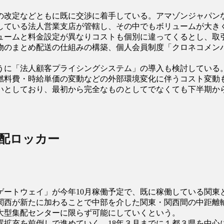
改定などともに既に交渉に着手している。アマゾンジャパンな
設している法人営業支店が管轄し、その中でもボリュームが大
ュームと料金設定が異なりコストも個別に違ってくるとし、取
物のまとめ配送の仕組みの構築、個人会員制度「クロネコメン
うに「法人顧客プライシングシステム」の導入も検討している
燃料費・時給単価の変動などの外部環境変化に伴うコスト変動
いとしており、最初から完全なものとしてでなくても下半期か
宅配ロッカー
ゲートウェイ」が今年10月稼働予定で、既に稼働している関東
西が新たに加わることで中部を介した関東・関西間の中距離輸
大型集配センターに限らず可能にしていくという。
拡充を前倒しで進めていく。18年３月までに１都３県を中心に累