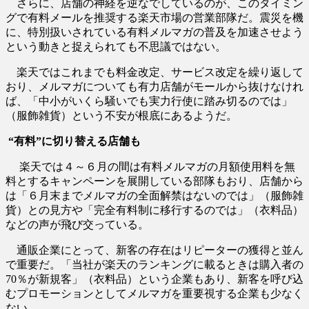
さらに、店舗の神経を逆なでしているのが、このタイミン
グで有料メールを推奨する楽天市場の営業部隊だ。震災を機
に、特別扱いされている有料メルマガの普及を加速させよう
という動きと捉えられても不思議ではない。
楽天ではこれまでも料金改定、サービス改定を繰り返して
おり、メルマガについても有力店舗がモールから抜けなけれ
ば、「中小がいくら騒いでも実力行使に踏み切るのでは」
（服飾雑貨）という不安が根底にあるようだ。
“有料”に切り替える店舗も
楽天では４～６月の間は有料メルマガの月額使用料を無
料とするキャンペーンを展開している部隊もおり、店舗から
は「６月末までメルマガの全面解禁はないのでは」（服飾雑
貨）との見方や「完全有料制に移行するのでは」（衣料品）
などの声が飛び交っている。
通販企業にとって、新客の存在はリピーターの獲得と並ん
で重要だ。「当社が楽天のランキングに載るときは購入者の
70％が新規客」（衣料品）という企業もあり、新客を呼び込
むプロモーションとしてメルマガを重要視する企業も少なく
ない。