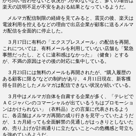
から問い合わせないと状況がつかめないなど、多くの場合は
楽天の説明不足が不安をあおる結果となっているようだ。
メルマガ配信制限の経緯を見てみると、震災の後、楽天は
電波利用を控えるなどの理由で出店企業が顧客に送るメルマ
ガ配信を全面的に停止した。
３月17日に有料の「エクスプレスメール」の配信を再開。
これについては、有料メールを利用していない店舗も「緊急
事態だったし、とくに違和感はなかった」（健食）とする
が、不満の原因はその後の対応に集中している。
３月23日には無料のメールも再開されたが、“購入履歴の
ある顧客に限る”などの制約があり、４月11日現在、新客獲
得を目的としたメルマガは配信できない状況が続いている。
３月中はメルマガ自体を自粛する企業が多く、「テレビで
ＡＣジャパンのコマーシャルが出ているうちはプロモーショ
ンはかけられない」（衣料品）との言葉に代表されるよう
に、各店舗はメルマガ再開の成り行きを見守っていたようだ
が、１カ月経っても全面解禁の見通しがはっきりとしないた
め、売り上げが計画通りに立たないことへの危機感と苛立ち
を強めているようだ。