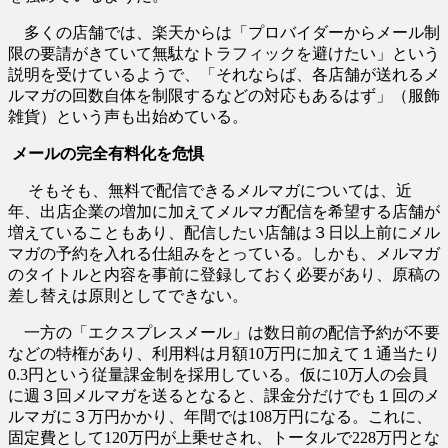
多くの店舗では、楽天からは「プロバイダーからメール制
限の要請がきていて無駄なトラフィックを避けたい」という
説明を受けているようで、「それならば、各店舗が送れるメ
ルマガの回数自体を制限するなどの対応もあるはず」（服飾
雑貨）という声も出始めている。
メールの完全有料化を危惧
そもそも、無料で配信できるメルマガについては、近
年、出店企業の増加に加えてメルマガ配信を希望する店舗が
増えていることもあり、配信したい店舗は３日以上前にメル
マガの予約を入れる仕組みをとっている。しかも、メルマガ
のタイトルと内容を事前に登録しておく必要があり、原稿の
差し替えは原則としてできない。
一方の「エクスプレスメール」は数日前の配信予約が不要
などの特権があり、利用料は月額10万円に加えて１通当たり
0.3円という従量課金制を採用している。仮に10万人の会員
に週３回メルマガを送るとなると、課金分だけでも１回のメ
ルマガに３万円かかり、年間では108万円になる。これに、
固定費として120万円が上乗せされ、トータルで228万円とな