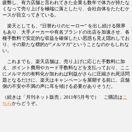
疲弊し、有力店舗と言われてきた企業も数年で体力が持たな
くなって売り上げを極端に落としたり、会社自体をたたむケ
ースが目立ってきている。
楽天としても、“日替わりのヒーロー” を出し続ける限界
もあり、大手メーカーや有名ブランドの出店を加速させ、各
種手数料で安定的な収益を確保したい思惑も見え隠れしてお
り、その新たな標的が“メルマガ”ということなのかもしれな
い。
これまでも、楽天店舗は、売り上げに応じた手数料に加
え、ポイント費用やカード手数料などを支払っており、ここ
にメルマガの有料化が加われば利益がさらに圧縮され死活問
題となるだけに、楽天はキャンペーンを展開する前に、店舗
側の不安や不満の声に耳を傾ける必要がありそうだ。
（続きは「月刊ネット販売」2011年5月号で） ご購読は
こ
ちら
からどうぞ。