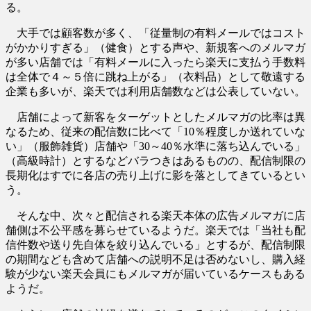
る。
大手では顧客数が多く、「従量制の有料メールではコスト
がかかりすぎる」（健食）とする声や、新規客へのメルマガ
が多い店舗では「有料メールに入ったら楽天に支払う手数料
は全体で４～５倍に跳ね上がる」（衣料品）として敬遠する
企業も多いが、楽天では利用店舗数などは公表していない。
店舗によって新客をターゲットとしたメルマガの比率は異
なるため、従来の配信数に比べて「10％程度しか送れていな
い」（服飾雑貨）店舗や「30～40％水準に落ち込んでいる」
（高級時計）とするなどバラつきはあるものの、配信制限の
長期化はすでに各店の売り上げに影を落としてきているとい
う。
そんな中、次々と配信される楽天本体の広告メルマガに店
舗側は不公平感を募らせているようだ。楽天では「当社も配
信件数や送り先自体を絞り込んでいる」とするが、配信制限
の期間なども含めて店舗への説明不足は否めないし、購入経
験が少ない楽天会員にもメルマガが届いているケースもある
ようだ。