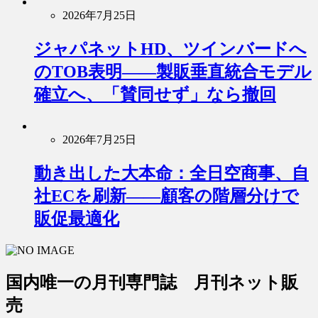
2026年7月25日
ジャパネットHD、ツインバードへ
のTOB表明――製販垂直統合モデル
確立へ、「賛同せず」なら撤回
2026年7月25日
動き出した大本命：全日空商事、自
社ECを刷新――顧客の階層分けで
販促最適化
国内唯一の月刊専門誌 月刊ネット販
売