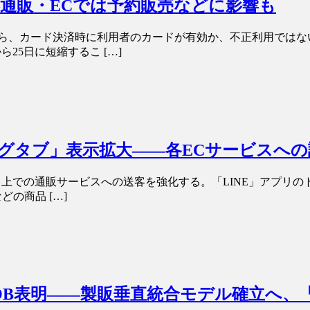
通販・ECでは予約販売などに影響も
から、カード決済時に利用者のカードが有効か、不正利用では
25日に短縮するこ […]
ピングタブ」表示拡大――各ECサービスへ
E」上での通販サービスへの送客を強化する。「LINE」アプリ
どの商品 […]
OB表明――製販垂直統合モデル確立へ、