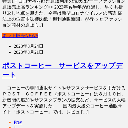
特集1：コロナ禍を経た通販利用の現状は?ーーファッション
通販売上高ランキング>> 2023年も半年が経過し、早くも折
り返し地点を迎えた。今年は新型コロナウイルスの感染 症
法上の位置本誌姉妹紙「週刊通販新聞」が行っ たファッシ
ョン商材の通販 […]
ネット販売NEWS
2023年8月24日
2023年8月21日
ポストコーヒー サービスをアップデ
ート
コーヒーの専門通販サイトやサブスクサービスを手がける
ＰＯＳＴ ＣＯＦＦＥＥ（ポストコーヒー）は８月１０日、
新機能の追加やサブスクプランの拡充など、サービスの大幅
アップデートを実施した。 国内最大級のコーヒー通販サ
イト「ポストコーヒー」では、レビュ […]
Prev
1